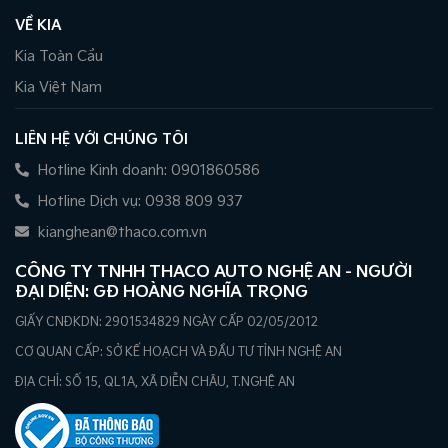
VỀ KIA
Kia Toàn Cầu
Kia Việt Nam
LIÊN HỆ VỚI CHÚNG TÔI
Hotline Kinh doanh: 0901860586
Hotline Dịch vụ: 0938 809 937
kianghean@thaco.com.vn
CÔNG TY TNHH THACO AUTO NGHỆ AN - NGƯỜI
ĐẠI DIỆN: GĐ HOÀNG NGHĨA TRỌNG
GIẤY CNĐKDN: 2901534829 NGÀY CẤP 02/05/2012
CƠ QUAN CẤP: SỞ KẾ HOẠCH VÀ ĐẦU TƯ TỈNH NGHỆ AN
ĐỊA CHỈ: SỐ 15, QL1A, XÃ DIỄN CHÂU, T.NGHỆ AN