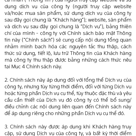
cá nhân (“Thông tin”) của người truy cập website và sử
dụng dịch vụ của công ty (người truy cập website
và/hoặc mua sản phẩm, sử dụng dịch vụ của công ty
sau đây gọi chung là “Khách hàng”); website, sản phẩm
và dịch vụ sau đây gọi chung là “Dịch vụ”), bằng thiện
chí của mình - công ty với Chính sách bảo mật Thông
tin này (“Chính sách”) sẽ cung cấp nội dung tổng quan
nhằm minh bạch hóa các nguyên tắc thu thập, cách
thức sử dụng, tiết lộ, lưu trữ Thông tin của Khách hàng
mà công ty thu thập được bằng những cách thức nêu
tại Mục 4 Chính sách này.
2. Chính sách này áp dụng đối với tổng thể Dịch vụ của
công ty, nhưng tùy từng thời điểm, đối với từng Dịch vụ
hoặc từng phần Dịch vụ cụ thể, tùy thuộc đặc thù và yêu
cầu cần thiết của Dịch vụ đó công ty có thể bổ sung/
điều chỉnh các nội dung liên quan đến Chính sách này
để áp dụng riêng cho những phần Dịch vụ cụ thể đó.
3. Chính sách này được áp dụng khi Khách hàng truy
cập, sử dụng Dịch vụ của công ty, và bất kỳ thời điểm