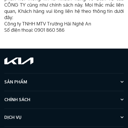
CÔNG TY cũng như chính sách này. Mọi thắc mắc liên
quan, Khách hàng vui lòng liên hệ theo thông tin dưới
đây:
Công ty TNHH MTV Trường Hải Nghệ An
Số điện thoại: 0901 860 586
SẢN PHẨM
CHÍNH SÁCH
DỊCH VỤ