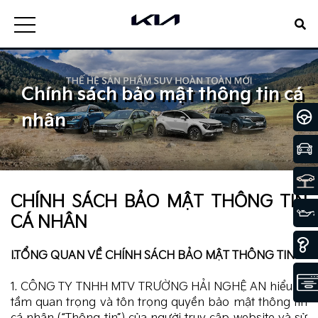
Chính sách bảo mật thông tin cá
nhân
CHÍNH SÁCH BẢO MẬT THÔNG TIN
CÁ NHÂN
I.TỔNG QUAN VỀ CHÍNH SÁCH BẢO MẬT THÔNG TIN
1. CÔNG TY TNHH MTV TRƯỜNG HẢI NGHỆ AN hiểu rõ
tầm quan trọng và tôn trọng quyền bảo mật thông tin