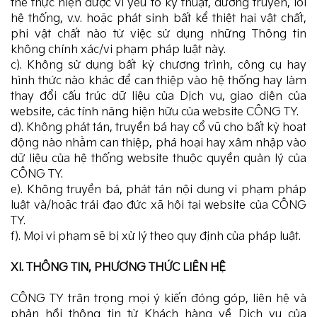
thể thực hiện được vì yếu tố kỹ thuật, đường truyền, lỗi
hệ thống, v.v. hoặc phát sinh bất kể thiệt hại vật chất,
phi vật chất nào từ việc sử dụng những Thông tin
không chính xác/vi phạm pháp luật này.
c). Không sử dụng bất kỳ chương trình, công cụ hay
hình thức nào khác để can thiệp vào hệ thống hay làm
thay đổi cấu trúc dữ liệu của Dịch vụ, giao diện của
website, các tính năng hiện hữu của website CÔNG TY.
d). Không phát tán, truyền bá hay cổ vũ cho bất kỳ hoạt
động nào nhằm can thiệp, phá hoại hay xâm nhập vào
dữ liệu của hệ thống website thuộc quyền quản lý của
CÔNG TY.
e). Không truyền bá, phát tán nội dung vi phạm pháp
luật và/hoặc trái đạo đức xã hội tại website của CÔNG
TY.
f). Mọi vi phạm sẽ bị xử lý theo quy định của pháp luật.
XI. THÔNG TIN, PHƯƠNG THỨC LIÊN HỆ
CÔNG TY trân trọng mọi ý kiến đóng góp, liên hệ và
phản hồi thông tin từ Khách hàng về Dịch vụ của